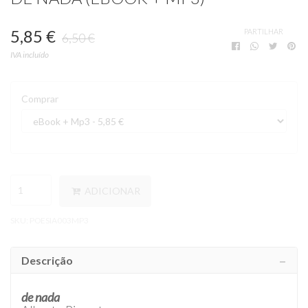
5,85 €
PARTILHAR
6,50 €
IVA incluído
Comprar
ADICIONAR
SKU:
POESIA003MP3
Descrição
de nada