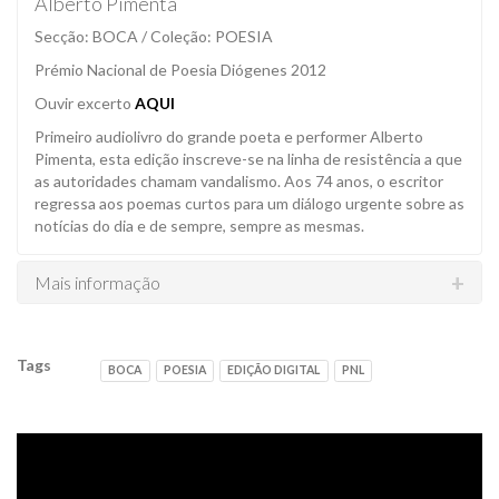
Alberto Pimenta
Secção: BOCA / Coleção: POESIA
Prémio Nacional de Poesia Diógenes 2012
Ouvir excerto
AQUI
Primeiro audiolivro do grande poeta e performer Alberto
Pimenta, esta edição inscreve-se na linha de resistência a que
as autoridades chamam vandalismo. Aos 74 anos, o escritor
regressa aos poemas curtos para um diálogo urgente sobre as
notícias do dia e de sempre, sempre as mesmas.
Mais informação
Tags
BOCA
POESIA
EDIÇÃO DIGITAL
PNL