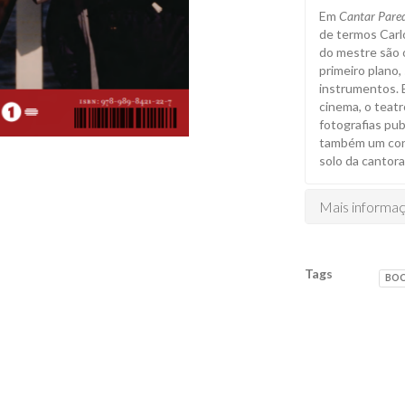
Em
Cantar Pare
de termos Carl
do mestre são 
primeiro plano,
instrumentos. 
cinema, o teatr
fotografias pub
também um conv
solo da cantora
Mais informa
Tags
BO