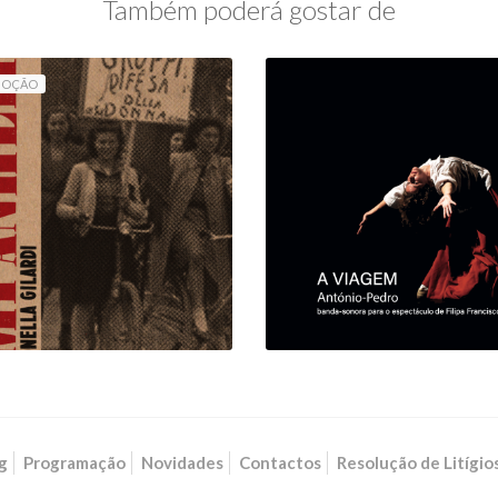
Também poderá gostar de
MOÇÃO
COMPANHEIRAS
A VIAGEM (VINIL
LIVRO & AUDIOLIVRO)
DUPLO)
11,70 €
13,00 €
26,50 €
g
Programação
Novidades
Contactos
Resolução de Litígio