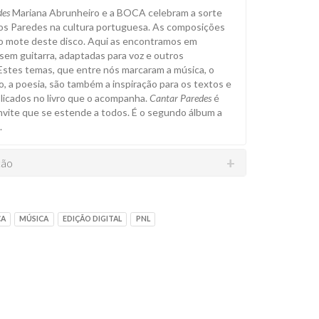
des
Mariana Abrunheiro e a BOCA celebram a sorte
os Paredes na cultura portuguesa. As composições
o mote deste disco. Aqui as encontramos em
 sem guitarra, adaptadas para voz e outros
Estes temas, que entre nós marcaram a música, o
o, a poesia, são também a inspiração para os textos e
licados no livro que o acompanha.
Cantar Paredes
é
ite que se estende a todos. É o segundo álbum a
.
ção
CA
MÚSICA
EDIÇÃO DIGITAL
PNL