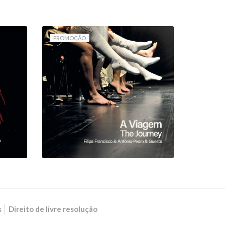
PROMOÇÃO
A VIAGEM (LIVRO COM
MÚSICA) / THE
JOURNEY (BOOK WITH
MUSIC)
11,25 €
12,50 €
s
Direito de livre resolução