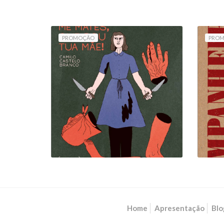
PROMOÇÃO
PRO
MARIA! NÃO ME
MATES, QUE SOU TUA
(
MÃE!
10,80 €
12,00 €
Home
Apresentação
Blo