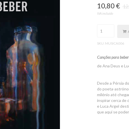
10,80 €
12
IVA incluído
SKU:
MUSICA006
Canções para bebe
de Ana Deus e Lu
Desde a Pérsia do
do poeta-astrón
milénio até cheg
inspirar cerca de
e Luca Argel des
que aqui se podem 