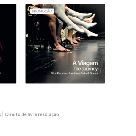
PROMOÇÃO
A VIAGEM (LIVRO COM
MÚSICA) / THE
JOURNEY (BOOK WITH
MUSIC)
11,25 €
12,50 €
s
Direito de livre resolução