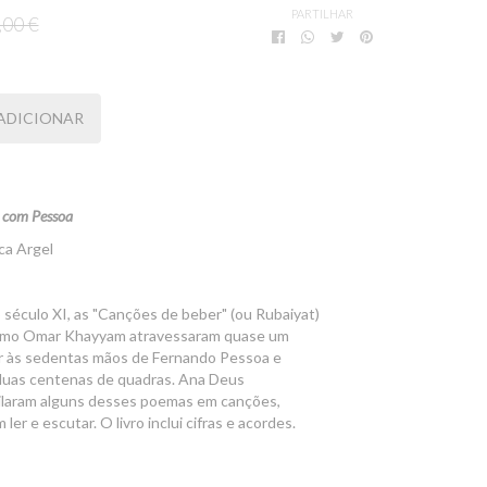
PARTILHAR
,00 €
ADICIONAR
r com Pessoa
ca Argel
 século XI, as "Canções de beber" (ou Rubaiyat)
omo Omar Khayyam atravessaram quase um
ar às sedentas mãos de Fernando Pessoa e
 duas centenas de quadras. Ana Deus
tilaram alguns desses poemas em canções,
ler e escutar. O livro inclui cifras e acordes.