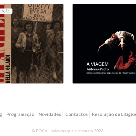
MOÇÃO
COMPANHEIRAS
A VIAGEM (VINIL
LIVRO & AUDIOLIVRO)
DUPLO)
11,70 €
13,00 €
26,50 €
g
Programação
Novidades
Contactos
Resolução de Litígio
© BOCA - palavras que alimentam 2026.