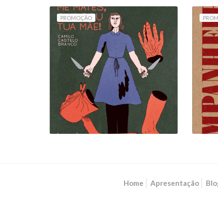
PROMOÇÃO
PRO
MARIA! NÃO ME
MATES, QUE SOU TUA
(
MÃE!
10,80 €
12,00 €
Home
Apresentação
Blo