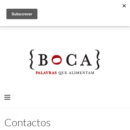
BOCA - palavras que alimentam, Lda
Login
0,00 €
Toggle
navigation
Contactos